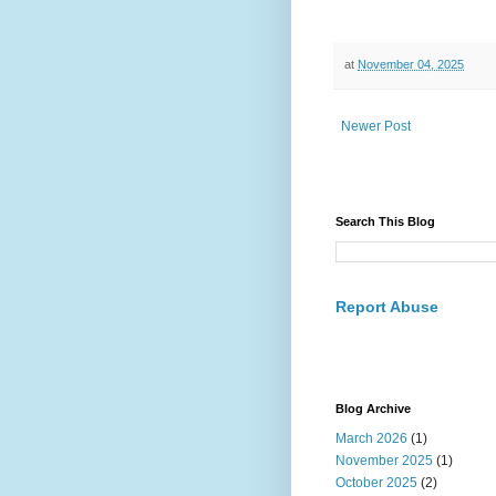
at
November 04, 2025
Newer Post
Search This Blog
Report Abuse
Blog Archive
March 2026
(1)
November 2025
(1)
October 2025
(2)