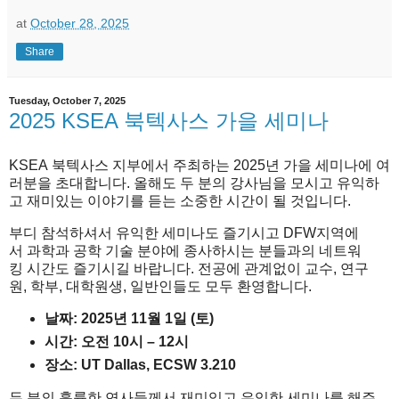
at
October 28, 2025
Share
Tuesday, October 7, 2025
2025 KSEA 북텍사스 가을 세미나
KSEA
북텍사스
지부에서 주최하는
2025
년
가을
세미나에 여
러분을 초대합니다.
올해도
두
분의
강사님을
모시고
유익하
고
재미있는
이야기를
듣는
소중한
시간이
될
것입니다
.
부디
참석하셔서
유익한
세미나도
즐기시고
DFW
지역에
서
과학과
공학
기술
분야에
종사하시는
분들과의
네트워
킹
시간도
즐기시길
바랍니다
.
전공에
관계없이
교수
,
연구
원
,
학부
,
대학원생
,
일반인들도
모두
환영합니다
.
날짜
: 2025
년
11
월
1
일
(
토
)
시간
:
오전
10
시
– 12
시
장소
: UT Dallas, ECSW
3.210
두
분의
훌륭한
연사들께서
재미있고
유익한
세미나를
해주