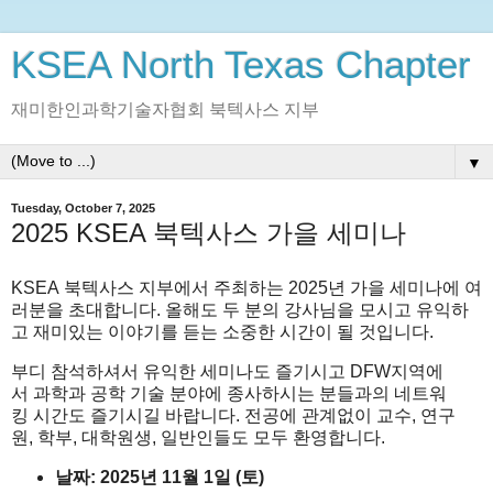
KSEA North Texas Chapter
재미한인과학기술자협회 북텍사스 지부
▼
Tuesday, October 7, 2025
2025 KSEA 북텍사스 가을 세미나
KSEA
북텍사스
지부에서 주최하는
2025
년
가을
세미나에 여
러분을 초대합니다.
올해도
두
분의
강사님을
모시고
유익하
고
재미있는
이야기를
듣는
소중한
시간이
될
것입니다
.
부디
참석하셔서
유익한
세미나도
즐기시고
DFW
지역에
서
과학과
공학
기술
분야에
종사하시는
분들과의
네트워
킹
시간도
즐기시길
바랍니다
.
전공에
관계없이
교수
,
연구
원
,
학부
,
대학원생
,
일반인들도
모두
환영합니다
.
날짜
: 2025
년
11
월
1
일
(
토
)