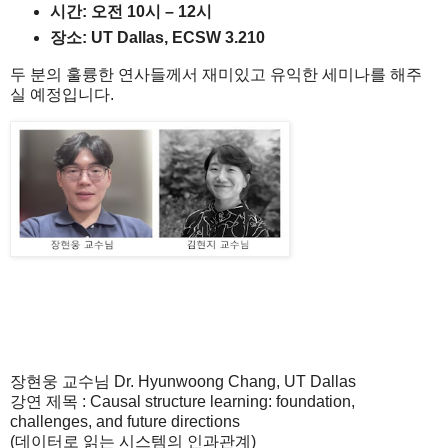
시간
:
오전
10
시
– 12
시
장소
: UT Dallas, ECSW
3.210
두
분의
훌륭한
연사들께서
재미있고
유익한
세미나를
해주
실
예정입니다
.
장현웅
교수님
Dr.
Hyunwoong
Chang, UT Dallas
강연
제목
:
Causal structure learning: foundation,
challenges, and
future directions
(데이터로 읽는 시스템의 인과관계)